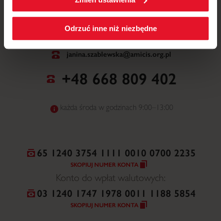
ul. Mickiewicza 52, 64-510 Wronki
Polityka cookies
.
NR WPISU DO ORGANIZACJI POŻYTKU
Odrzuć inne niż niezbędne
PUBLICZNEGO
0000228508
janina.szablewska@amicis.org.pl
+48 668 809 402
każda środa w godzinach 9:00–13:00
65 1240 3754 1111 0010 0700 2235
SKOPIUJ NUMER KONTA
Konto do wpłat walutowych:
03 1240 1747 1978 0011 1188 5854
SKOPIUJ NUMER KONTA