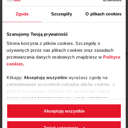
Radość dziecka – nic jej nie
dorówna! #3
Zgoda
Szczegóły
O plikach cookies
Więcej
Szanujemy Twoją prywatność
Strona korzysta z plików cookies. Szczegóły o
używanych przez nas plikach cookies oraz zasadach
przetwarzania danych osobowych znajdziesz w
Polityce
cookies
.
Klikając
Akceptuję wszystkie
wyrażasz zgodę na
zainstalowanie wszystkich rodzajów plików cookies, z
których korzystamy. Możesz też wybrać jaki rodzaj
plików cookies zainstalujemy na Twoim urządzeniu,
klikając
Zmień ustawienia.
Akceptuję wszystkie
W każdej chwili możesz zmienić wybrane przez Ciebie
ustawienia plików cookies wchodząc w zakładkę
Zmień ustawienia