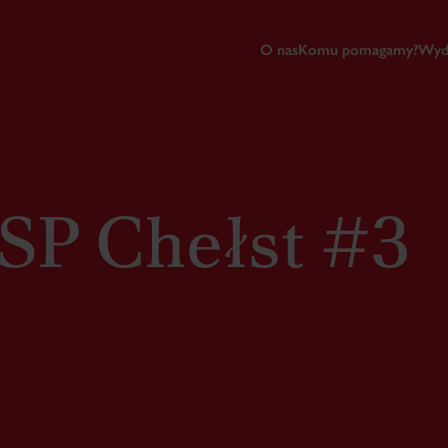
O nas
Komu pomagamy?
Wyd
 SP Chełst #3