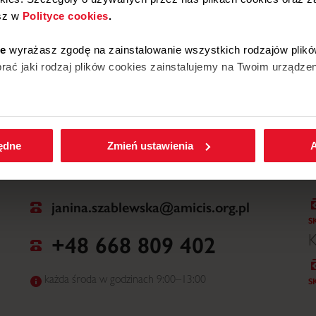
sz w
Polityce cookies
.
W
ie
wyrażasz zgodę na zainstalowanie wszystkich rodzajów plikó
ać jaki rodzaj plików cookies zainstalujemy na Twoim urządzen
enić wybrane przez Ciebie ustawienia plików cookies wchodząc
będne
Zmień ustawienia
A
janina.szablewska@amicis.org.pl
S
+48 668 809 402
K
każda środa w godzinach 9:00–13:00
S