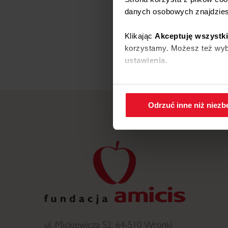
danych osobowych znajdzie
Klikając
Akceptuję wszystk
korzystamy. Możesz też wybr
ustawienia.
W każdej chwili możesz zmi
cookies
.
Odrzuć inne niż niez
ul. Mickiewicza 52, 64-510 Wronki