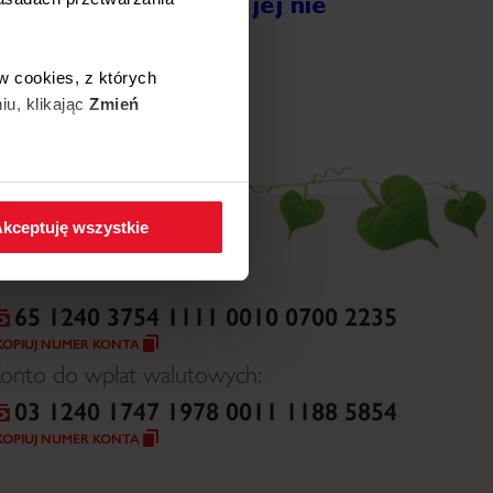
Radość dziecka – nic jej nie
dorówna! #4
ięcej
w cookies, z których
iu, klikając
Zmień
 w zakładkę
Polityka
kceptuję wszystkie
65 1240 3754 1111 0010 0700 2235
KOPIUJ NUMER KONTA
onto do wpłat walutowych:
03 1240 1747 1978 0011 1188 5854
KOPIUJ NUMER KONTA