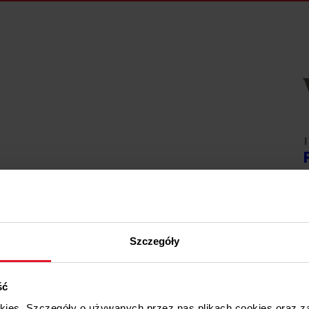
1
W
1
Szczegóły
W
ść
1
okies. Szczegóły o używanych przez nas plikach cookies oraz 