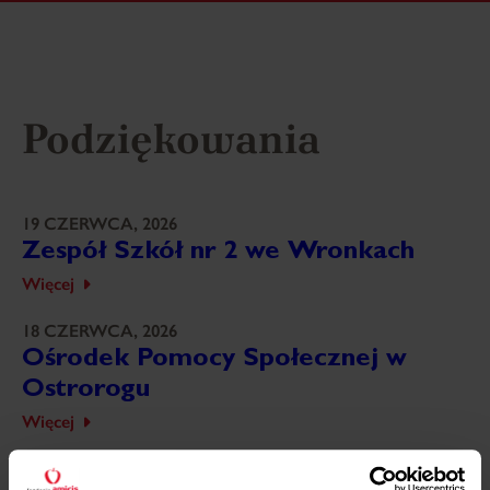
Podziękowania
19 CZERWCA, 2026
Zespół Szkół nr 2 we Wronkach
Więcej
18 CZERWCA, 2026
Ośrodek Pomocy Społecznej w
Ostrorogu
Więcej
18 CZERWCA, 2026