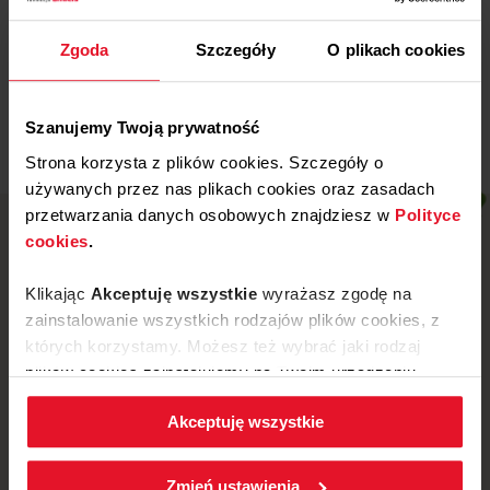
Wojewódzki Szpital
Specjalistyczny w Legnicy
Zgoda
Szczegóły
O plikach cookies
Więcej
Szanujemy Twoją prywatność
Strona korzysta z plików cookies. Szczegóły o
używanych przez nas plikach cookies oraz zasadach
przetwarzania danych osobowych znajdziesz w
Polityce
cookies
.
Klikając
Akceptuję wszystkie
wyrażasz zgodę na
zainstalowanie wszystkich rodzajów plików cookies, z
których korzystamy. Możesz też wybrać jaki rodzaj
plików cookies zainstalujemy na Twoim urządzeniu,
klikając
Zmień ustawienia.
Akceptuję wszystkie
W każdej chwili możesz zmienić wybrane przez Ciebie
ustawienia plików cookies wchodząc w zakładkę
ul. Mickiewicza 52, 64-510 Wronki
Zmień ustawienia