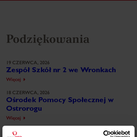
Podziękowania
19 CZERWCA, 2026
Zespół Szkół nr 2 we Wronkach
Więcej
18 CZERWCA, 2026
Ośrodek Pomocy Społecznej w
Ostrorogu
Więcej
18 CZERWCA, 2026