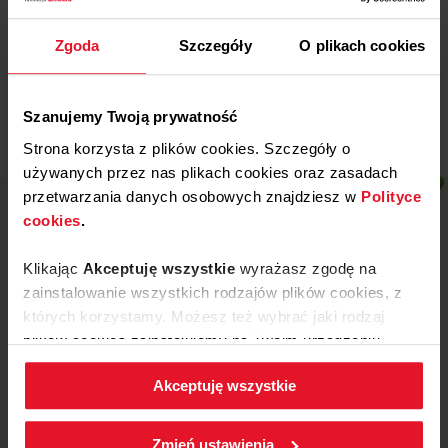
XXVI Festiwal Sztuki Naszych
Dzieci
Zgoda
Szczegóły
O plikach cookies
Więcej
Szanujemy Twoją prywatność
Strona korzysta z plików cookies. Szczegóły o
używanych przez nas plikach cookies oraz zasadach
przetwarzania danych osobowych znajdziesz w
Polityce
cookies
.
Klikając
Akceptuję wszystkie
wyrażasz zgodę na
zainstalowanie wszystkich rodzajów plików cookies, z
których korzystamy. Możesz też wybrać jaki rodzaj
plików cookies zainstalujemy na Twoim urządzeniu,
klikając
Zmień ustawienia.
Akceptuję wszystkie
W każdej chwili możesz zmienić wybrane przez Ciebie
ustawienia plików cookies wchodząc w zakładkę
ul. Mickiewicza 52, 64-510 Wronki
Zmień ustawienia