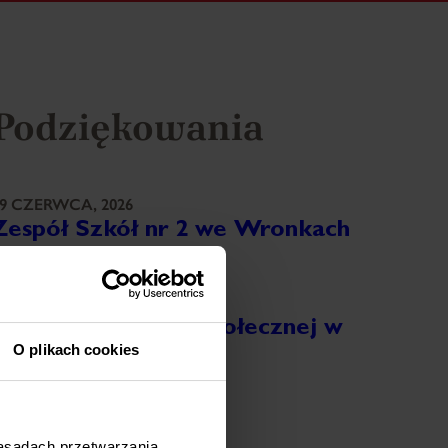
Podziękowania
9 CZERWCA, 2026
Zespół Szkół nr 2 we Wronkach
ięcej
8 CZERWCA, 2026
Ośrodek Pomocy Społecznej w
O plikach cookies
Ostrorogu
ięcej
8 CZERWCA, 2026
zasadach przetwarzania