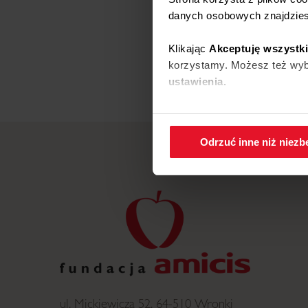
danych osobowych znajdzie
Klikając
Akceptuję wszystk
korzystamy. Możesz też wybr
ustawienia.
W każdej chwili możesz zmi
cookies
.
Odrzuć inne niż niez
ul. Mickiewicza 52, 64-510 Wronki