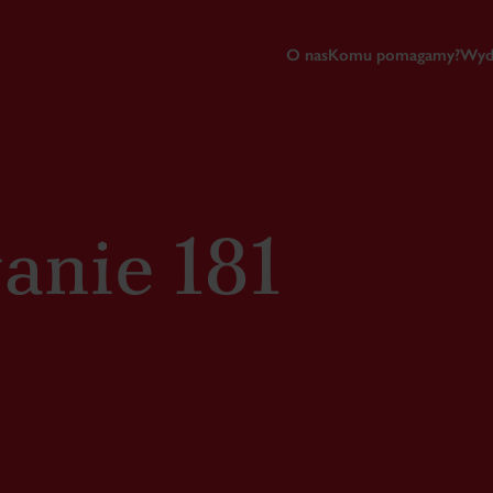
O nas
Komu pomagamy?
Wyd
anie 181