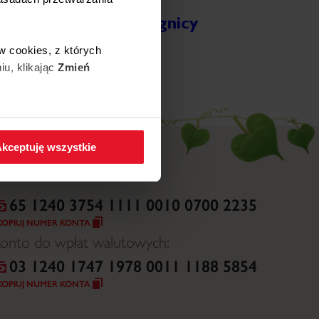
Wojewódzki Szpital
Specjalistyczny w Legnicy
ięcej
w cookies, z których
iu, klikając
Zmień
 w zakładkę
Polityka
kceptuję wszystkie
65 1240 3754 1111 0010 0700 2235
KOPIUJ NUMER KONTA
onto do wpłat walutowych:
03 1240 1747 1978 0011 1188 5854
KOPIUJ NUMER KONTA