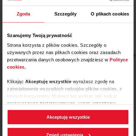
Wojewódzki Szpital
Specjalistyczny w Legnicy
Zgoda
Szczegóły
O plikach cookies
Więcej
Szanujemy Twoją prywatność
Strona korzysta z plików cookies. Szczegóły o
używanych przez nas plikach cookies oraz zasadach
przetwarzania danych osobowych znajdziesz w
Polityce
cookies
.
Klikając
Akceptuję wszystkie
wyrażasz zgodę na
zainstalowanie wszystkich rodzajów plików cookies, z
których korzystamy. Możesz też wybrać jaki rodzaj
plików cookies zainstalujemy na Twoim urządzeniu,
klikając
Zmień ustawienia.
Akceptuję wszystkie
W każdej chwili możesz zmienić wybrane przez Ciebie
ustawienia plików cookies wchodząc w zakładkę
ul. Mickiewicza 52, 64-510 Wronki
Zmień ustawienia