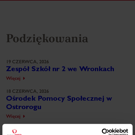
Podziękowania
19 CZERWCA, 2026
Zespół Szkół nr 2 we Wronkach
Więcej
18 CZERWCA, 2026
Ośrodek Pomocy Społecznej w
Ostrorogu
Więcej
18 CZERWCA, 2026