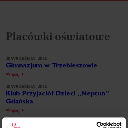
Placówki oświatowe
30 WRZEŚNIA, 2025
Gimnazjum w Trzebieszowie
Więcej
30 WRZEŚNIA, 2025
Klub Przyjaciół Dzieci „Neptun”
Gdańska
Więcej
30 WRZEŚNIA, 2025