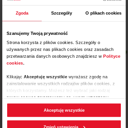
Miejski Klub Sportowy „Stal” z
Wronek
Zgoda
Szczegóły
O plikach cookies
Więcej
Szanujemy Twoją prywatność
Strona korzysta z plików cookies. Szczegóły o
używanych przez nas plikach cookies oraz zasadach
przetwarzania danych osobowych znajdziesz w
Polityce
cookies
.
Klikając
Akceptuję wszystkie
wyrażasz zgodę na
zainstalowanie wszystkich rodzajów plików cookies, z
których korzystamy. Możesz też wybrać jaki rodzaj
plików cookies zainstalujemy na Twoim urządzeniu,
klikając
Zmień ustawienia.
Akceptuję wszystkie
W każdej chwili możesz zmienić wybrane przez Ciebie
ustawienia plików cookies wchodząc w zakładkę
ul. Mickiewicza 52, 64-510 Wronki
Zmień ustawienia