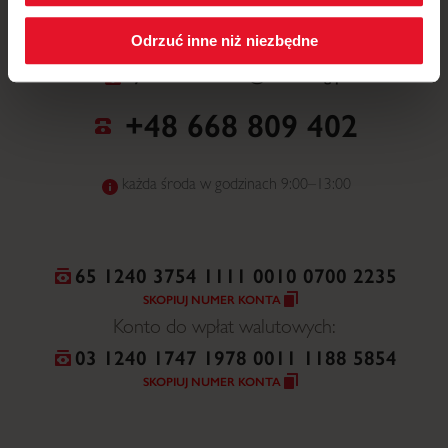
NR WPISU DO ORGANIZACJI POŻYTKU
PUBLICZNEGO
Odrzuć inne niż niezbędne
0000228508
janina.szablewska@amicis.org.pl
+48 668 809 402
każda środa w godzinach 9:00–13:00
65 1240 3754 1111 0010 0700 2235
SKOPIUJ NUMER KONTA
Konto do wpłat walutowych:
03 1240 1747 1978 0011 1188 5854
SKOPIUJ NUMER KONTA