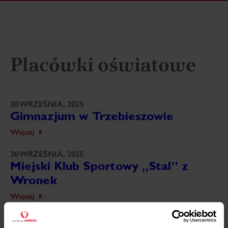
Placówki oświatowe
30 WRZEŚNIA, 2025
Gimnazjum w Trzebieszowie
Więcej
30 WRZEŚNIA, 2025
Miejski Klub Sportowy „Stal” z
Wronek
Więcej
30 WRZEŚNIA, 2025