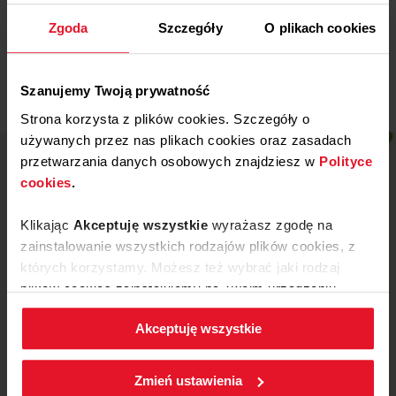
Przedszkole nr 1 we Wronkach
Zgoda
Szczegóły
O plikach cookies
Więcej
Szanujemy Twoją prywatność
Strona korzysta z plików cookies. Szczegóły o
używanych przez nas plikach cookies oraz zasadach
przetwarzania danych osobowych znajdziesz w
Polityce
cookies
.
Klikając
Akceptuję wszystkie
wyrażasz zgodę na
zainstalowanie wszystkich rodzajów plików cookies, z
których korzystamy. Możesz też wybrać jaki rodzaj
plików cookies zainstalujemy na Twoim urządzeniu,
klikając
Zmień ustawienia.
Akceptuję wszystkie
W każdej chwili możesz zmienić wybrane przez Ciebie
ul. Mickiewicza 52, 64-510 Wronki
ustawienia plików cookies wchodząc w zakładkę
Zmień ustawienia
Polityka cookies
.