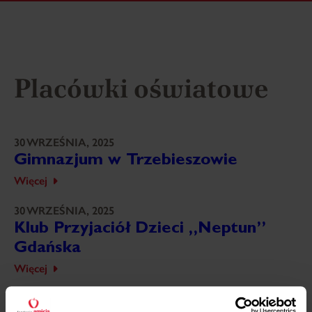
Placówki oświatowe
30 WRZEŚNIA, 2025
Gimnazjum w Trzebieszowie
Więcej
30 WRZEŚNIA, 2025
Klub Przyjaciół Dzieci „Neptun”
Gdańska
Więcej
30 WRZEŚNIA, 2025