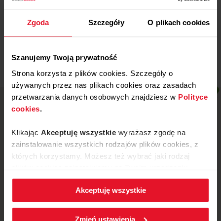
Miejski Klub Sportowy „Stal” z
Wronek
Zgoda
Szczegóły
O plikach cookies
Więcej
Szanujemy Twoją prywatność
Strona korzysta z plików cookies. Szczegóły o
używanych przez nas plikach cookies oraz zasadach
przetwarzania danych osobowych znajdziesz w
Polityce
cookies
.
Klikając
Akceptuję wszystkie
wyrażasz zgodę na
zainstalowanie wszystkich rodzajów plików cookies, z
których korzystamy. Możesz też wybrać jaki rodzaj
plików cookies zainstalujemy na Twoim urządzeniu,
klikając
Zmień ustawienia.
Akceptuję wszystkie
W każdej chwili możesz zmienić wybrane przez Ciebie
ustawienia plików cookies wchodząc w zakładkę
ul. Mickiewicza 52, 64-510 Wronki
Zmień ustawienia