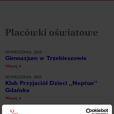
Placówki oświatowe
30 WRZEŚNIA, 2025
Gimnazjum w Trzebieszowie
Więcej
30 WRZEŚNIA, 2025
Klub Przyjaciół Dzieci „Neptun”
Gdańska
Więcej
30 WRZEŚNIA, 2025