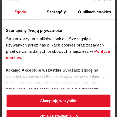
Miejski Klub Sportowy „Stal” z
Wronek
Zgoda
Szczegóły
O plikach cookies
Więcej
Szanujemy Twoją prywatność
Strona korzysta z plików cookies. Szczegóły o
używanych przez nas plikach cookies oraz zasadach
przetwarzania danych osobowych znajdziesz w
Polityce
cookies
.
Klikając
Akceptuję wszystkie
wyrażasz zgodę na
zainstalowanie wszystkich rodzajów plików cookies, z
których korzystamy. Możesz też wybrać jaki rodzaj
plików cookies zainstalujemy na Twoim urządzeniu,
klikając
Zmień ustawienia.
Akceptuję wszystkie
W każdej chwili możesz zmienić wybrane przez Ciebie
ustawienia plików cookies wchodząc w zakładkę
ul. Mickiewicza 52, 64-510 Wronki
Zmień ustawienia