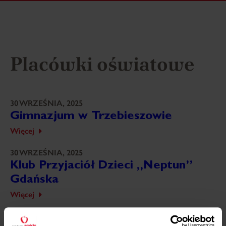
Placówki oświatowe
30 WRZEŚNIA, 2025
Gimnazjum w Trzebieszowie
Więcej
30 WRZEŚNIA, 2025
Klub Przyjaciół Dzieci „Neptun”
Gdańska
Więcej
30 WRZEŚNIA, 2025