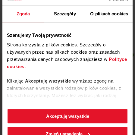
Miejski Klub Sportowy „Stal” z
Wronek
Zgoda
Szczegóły
O plikach cookies
Więcej
Szanujemy Twoją prywatność
Strona korzysta z plików cookies. Szczegóły o
używanych przez nas plikach cookies oraz zasadach
przetwarzania danych osobowych znajdziesz w
Polityce
cookies
.
Klikając
Akceptuję wszystkie
wyrażasz zgodę na
zainstalowanie wszystkich rodzajów plików cookies, z
których korzystamy. Możesz też wybrać jaki rodzaj
plików cookies zainstalujemy na Twoim urządzeniu,
klikając
Zmień ustawienia.
Akceptuję wszystkie
W każdej chwili możesz zmienić wybrane przez Ciebie
ustawienia plików cookies wchodząc w zakładkę
ul. Mickiewicza 52, 64-510 Wronki
Zmień ustawienia