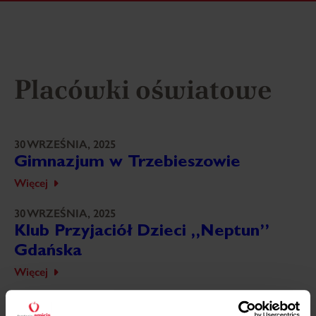
Placówki oświatowe
30 WRZEŚNIA, 2025
Gimnazjum w Trzebieszowie
Więcej
30 WRZEŚNIA, 2025
Klub Przyjaciół Dzieci „Neptun”
Gdańska
Więcej
30 WRZEŚNIA, 2025