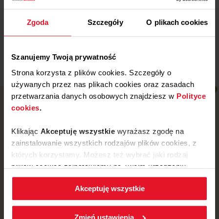
Miejski Klub Sportowy „Stal” z
Wronek
Zgoda
Szczegóły
O plikach cookies
Więcej
Szanujemy Twoją prywatność
Strona korzysta z plików cookies. Szczegóły o
używanych przez nas plikach cookies oraz zasadach
przetwarzania danych osobowych znajdziesz w
Polityce
cookies
.
Klikając
Akceptuję wszystkie
wyrażasz zgodę na
zainstalowanie wszystkich rodzajów plików cookies, z
których korzystamy. Możesz też wybrać jaki rodzaj
plików cookies zainstalujemy na Twoim urządzeniu,
klikając
Zmień ustawienia.
Akceptuję wszystkie
W każdej chwili możesz zmienić wybrane przez Ciebie
ustawienia plików cookies wchodząc w zakładkę
ul. Mickiewicza 52, 64-510 Wronki
Zmień ustawienia