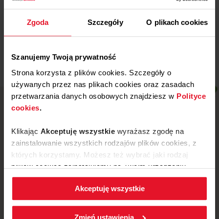
Miejski Klub Sportowy „Stal” z
Wronek
Zgoda
Szczegóły
O plikach cookies
Więcej
Szanujemy Twoją prywatność
Strona korzysta z plików cookies. Szczegóły o
używanych przez nas plikach cookies oraz zasadach
przetwarzania danych osobowych znajdziesz w
Polityce
cookies
.
Klikając
Akceptuję wszystkie
wyrażasz zgodę na
zainstalowanie wszystkich rodzajów plików cookies, z
których korzystamy. Możesz też wybrać jaki rodzaj
plików cookies zainstalujemy na Twoim urządzeniu,
klikając
Zmień ustawienia.
Akceptuję wszystkie
W każdej chwili możesz zmienić wybrane przez Ciebie
ustawienia plików cookies wchodząc w zakładkę
ul. Mickiewicza 52, 64-510 Wronki
Zmień ustawienia