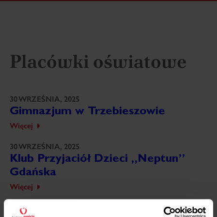
Placówki oświatowe
30 WRZEŚNIA, 2025
Gimnazjum w Trzebieszowie
Więcej
30 WRZEŚNIA, 2025
Klub Przyjaciół Dzieci „Neptun”
Gdańska
Więcej
30 WRZEŚNIA, 2025