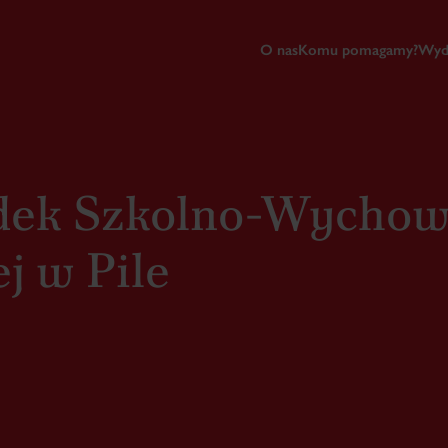
O nas
Komu pomagamy?
Wyd
dek Szkolno-Wychow
j w Pile