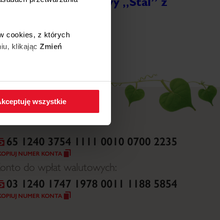
Miejski Klub Sportowy „Stal” z
Wronek
ięcej
w cookies, z których
iu, klikając
Zmień
 w zakładkę
Polityka
kceptuję wszystkie
65 1240 3754 1111 0010 0700 2235
KOPIUJ NUMER KONTA
onto do wpłat walutowych:
03 1240 1747 1978 0011 1188 5854
KOPIUJ NUMER KONTA