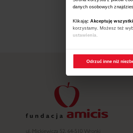
danych osobowych znajdzie
Klikając
Akceptuję wszystk
korzystamy. Możesz też wybr
ustawienia.
W każdej chwili możesz zmi
cookies
.
Odrzuć inne niż niez
ul. Mickiewicza 52, 64-510 Wronki