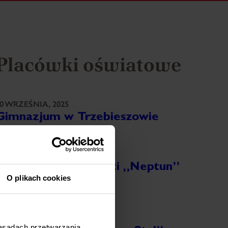
Placówki oświatowe
0 WRZEŚNIA, 2025
Gimnazjum w Trzebieszowie
ięcej
0 WRZEŚNIA, 2025
Klub Przyjaciół Dzieci „Neptun”
O plikach cookies
Gdańska
ięcej
0 WRZEŚNIA, 2025
zasadach przetwarzania