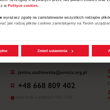
sz w
Polityce cookies
.
W
ie
wyrażasz zgodę na zainstalowanie wszystkich rodzajów plikó
ać jaki rodzaj plików cookies zainstalujemy na Twoim urządzen
enić wybrane przez Ciebie ustawienia plików cookies wchodząc
będne
Zmień ustawienia
A
janina.szablewska@amicis.org.pl
S
+48 668 809 402
K
każda środa w godzinach 9:00–13:00
S