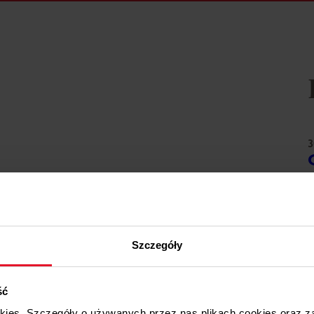
3
W
3
Szczegóły
W
ść
3
okies. Szczegóły o używanych przez nas plikach cookies oraz 