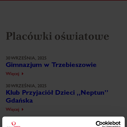
Placówki oświatowe
30 WRZEŚNIA, 2025
Gimnazjum w Trzebieszowie
Więcej
30 WRZEŚNIA, 2025
Klub Przyjaciół Dzieci „Neptun”
Gdańska
Więcej
30 WRZEŚNIA, 2025