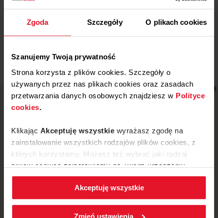
Miejski Klub Sportowy „Stal” z
Wronek
Zgoda
Szczegóły
O plikach cookies
Więcej
Szanujemy Twoją prywatność
Strona korzysta z plików cookies. Szczegóły o
używanych przez nas plikach cookies oraz zasadach
przetwarzania danych osobowych znajdziesz w
Polityce
cookies
.
Klikając
Akceptuję wszystkie
wyrażasz zgodę na
zainstalowanie wszystkich rodzajów plików cookies, z
których korzystamy. Możesz też wybrać jaki rodzaj
plików cookies zainstalujemy na Twoim urządzeniu,
klikając
Zmień ustawienia.
Akceptuję wszystkie
W każdej chwili możesz zmienić wybrane przez Ciebie
ustawienia plików cookies wchodząc w zakładkę
ul. Mickiewicza 52, 64-510 Wronki
Zmień ustawienia