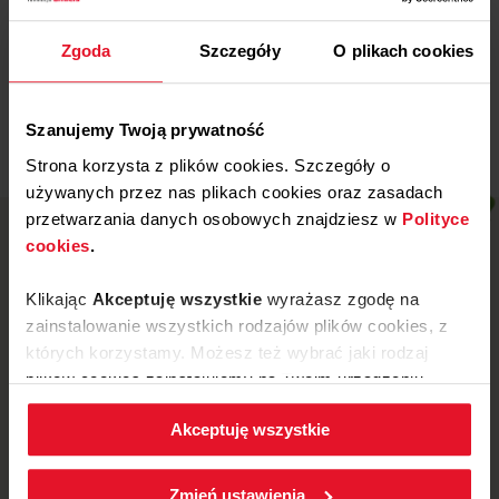
Miejski Klub Sportowy „Stal” z
Wronek
Zgoda
Szczegóły
O plikach cookies
Więcej
Szanujemy Twoją prywatność
Strona korzysta z plików cookies. Szczegóły o
używanych przez nas plikach cookies oraz zasadach
przetwarzania danych osobowych znajdziesz w
Polityce
cookies
.
Klikając
Akceptuję wszystkie
wyrażasz zgodę na
zainstalowanie wszystkich rodzajów plików cookies, z
których korzystamy. Możesz też wybrać jaki rodzaj
plików cookies zainstalujemy na Twoim urządzeniu,
klikając
Zmień ustawienia.
Akceptuję wszystkie
W każdej chwili możesz zmienić wybrane przez Ciebie
ustawienia plików cookies wchodząc w zakładkę
ul. Mickiewicza 52, 64-510 Wronki
Zmień ustawienia