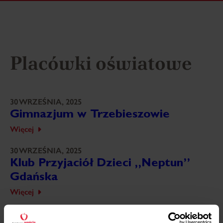
Placówki oświatowe
30 WRZEŚNIA, 2025
Gimnazjum w Trzebieszowie
Więcej
30 WRZEŚNIA, 2025
Klub Przyjaciół Dzieci „Neptun”
Gdańska
Więcej
30 WRZEŚNIA, 2025