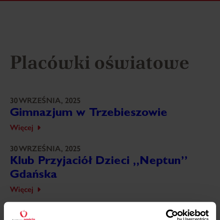
Placówki oświatowe
30 WRZEŚNIA, 2025
Gimnazjum w Trzebieszowie
Więcej
30 WRZEŚNIA, 2025
Klub Przyjaciół Dzieci „Neptun”
Gdańska
Więcej
30 WRZEŚNIA, 2025