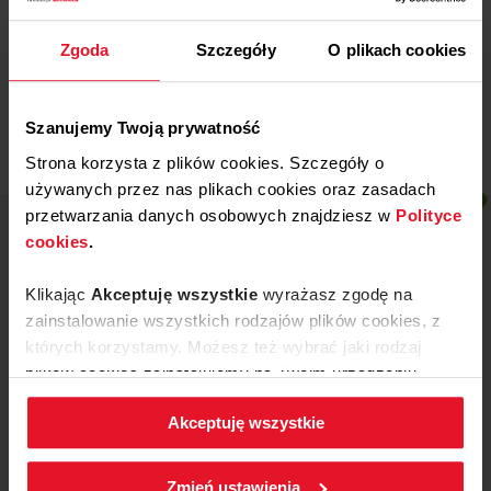
Miejski Klub Sportowy „Stal” z
Wronek
Zgoda
Szczegóły
O plikach cookies
Więcej
Szanujemy Twoją prywatność
Strona korzysta z plików cookies. Szczegóły o
używanych przez nas plikach cookies oraz zasadach
przetwarzania danych osobowych znajdziesz w
Polityce
cookies
.
Klikając
Akceptuję wszystkie
wyrażasz zgodę na
zainstalowanie wszystkich rodzajów plików cookies, z
których korzystamy. Możesz też wybrać jaki rodzaj
plików cookies zainstalujemy na Twoim urządzeniu,
klikając
Zmień ustawienia.
Akceptuję wszystkie
W każdej chwili możesz zmienić wybrane przez Ciebie
ustawienia plików cookies wchodząc w zakładkę
ul. Mickiewicza 52, 64-510 Wronki
Zmień ustawienia