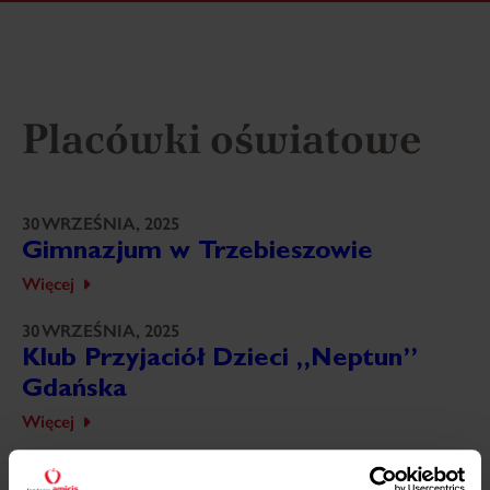
Placówki oświatowe
30 WRZEŚNIA, 2025
Gimnazjum w Trzebieszowie
Więcej
30 WRZEŚNIA, 2025
Klub Przyjaciół Dzieci „Neptun”
Gdańska
Więcej
30 WRZEŚNIA, 2025