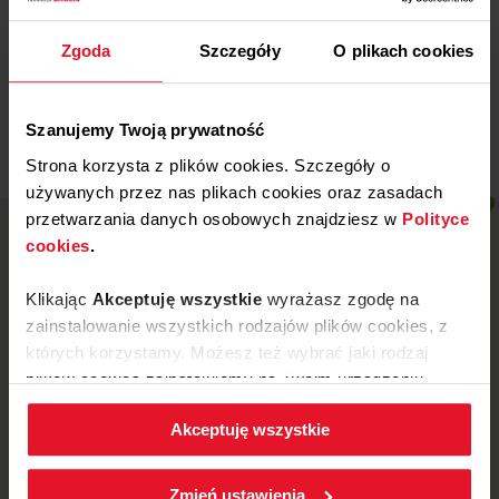
Miejski Klub Sportowy „Stal” z
Wronek
Zgoda
Szczegóły
O plikach cookies
Więcej
Szanujemy Twoją prywatność
Strona korzysta z plików cookies. Szczegóły o
używanych przez nas plikach cookies oraz zasadach
przetwarzania danych osobowych znajdziesz w
Polityce
cookies
.
Klikając
Akceptuję wszystkie
wyrażasz zgodę na
zainstalowanie wszystkich rodzajów plików cookies, z
których korzystamy. Możesz też wybrać jaki rodzaj
plików cookies zainstalujemy na Twoim urządzeniu,
klikając
Zmień ustawienia.
Akceptuję wszystkie
W każdej chwili możesz zmienić wybrane przez Ciebie
ustawienia plików cookies wchodząc w zakładkę
ul. Mickiewicza 52, 64-510 Wronki
Zmień ustawienia