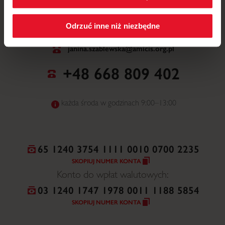
Polityka cookies
.
NR WPISU DO ORGANIZACJI POŻYTKU
Odrzuć inne niż niezbędne
PUBLICZNEGO
0000228508
janina.szablewska@amicis.org.pl
+48 668 809 402
każda środa w godzinach 9:00–13:00
65 1240 3754 1111 0010 0700 2235
SKOPIUJ NUMER KONTA
Konto do wpłat walutowych:
03 1240 1747 1978 0011 1188 5854
SKOPIUJ NUMER KONTA