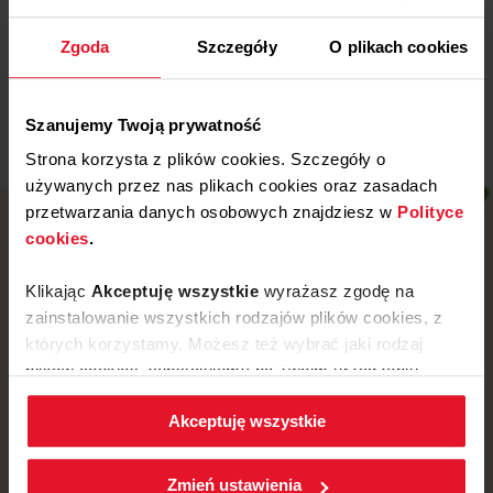
13 SIERPNIA, 2022
Sprawozdanie z działalności 2022
Zgoda
Szczegóły
O plikach cookies
Więcej
Szanujemy Twoją prywatność
Strona korzysta z plików cookies. Szczegóły o
używanych przez nas plikach cookies oraz zasadach
przetwarzania danych osobowych znajdziesz w
Polityce
cookies
.
Klikając
Akceptuję wszystkie
wyrażasz zgodę na
zainstalowanie wszystkich rodzajów plików cookies, z
których korzystamy. Możesz też wybrać jaki rodzaj
plików cookies zainstalujemy na Twoim urządzeniu,
klikając
Zmień ustawienia.
Akceptuję wszystkie
W każdej chwili możesz zmienić wybrane przez Ciebie
ustawienia plików cookies wchodząc w zakładkę
ul. Mickiewicza 52, 64-510 Wronki
Zmień ustawienia