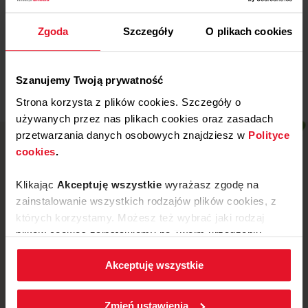
Wojewódzki Szpital
Specjalistyczny w Legnicy
Zgoda
Szczegóły
O plikach cookies
Więcej
Szanujemy Twoją prywatność
Strona korzysta z plików cookies. Szczegóły o
używanych przez nas plikach cookies oraz zasadach
przetwarzania danych osobowych znajdziesz w
Polityce
cookies
.
Klikając
Akceptuję wszystkie
wyrażasz zgodę na
zainstalowanie wszystkich rodzajów plików cookies, z
których korzystamy. Możesz też wybrać jaki rodzaj
plików cookies zainstalujemy na Twoim urządzeniu,
klikając
Zmień ustawienia.
Akceptuję wszystkie
W każdej chwili możesz zmienić wybrane przez Ciebie
ustawienia plików cookies wchodząc w zakładkę
ul. Mickiewicza 52, 64-510 Wronki
Zmień ustawienia