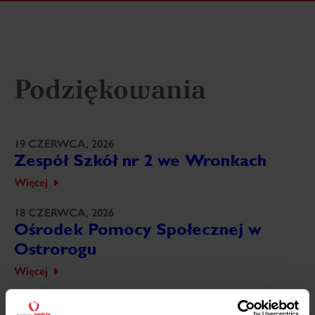
Podziękowania
19 CZERWCA, 2026
Zespół Szkół nr 2 we Wronkach
Więcej
18 CZERWCA, 2026
Ośrodek Pomocy Społecznej w
Ostrorogu
Więcej
18 CZERWCA, 2026