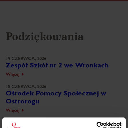
Podziękowania
19 CZERWCA, 2026
Zespół Szkół nr 2 we Wronkach
Więcej
18 CZERWCA, 2026
Ośrodek Pomocy Społecznej w
Ostrorogu
Więcej
18 CZERWCA, 2026