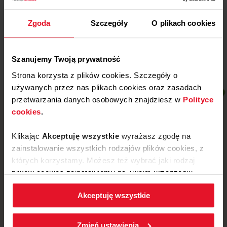
Wojewódzki Szpital
Specjalistyczny w Legnicy
Zgoda
Szczegóły
O plikach cookies
Więcej
Szanujemy Twoją prywatność
Strona korzysta z plików cookies. Szczegóły o
używanych przez nas plikach cookies oraz zasadach
przetwarzania danych osobowych znajdziesz w
Polityce
cookies
.
Klikając
Akceptuję wszystkie
wyrażasz zgodę na
zainstalowanie wszystkich rodzajów plików cookies, z
których korzystamy. Możesz też wybrać jaki rodzaj
plików cookies zainstalujemy na Twoim urządzeniu,
klikając
Zmień ustawienia.
Akceptuję wszystkie
W każdej chwili możesz zmienić wybrane przez Ciebie
ustawienia plików cookies wchodząc w zakładkę
ul. Mickiewicza 52, 64-510 Wronki
Zmień ustawienia