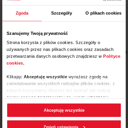
Wojewódzki Szpital
Specjalistyczny w Legnicy
Zgoda
Szczegóły
O plikach cookies
Więcej
Szanujemy Twoją prywatność
Strona korzysta z plików cookies. Szczegóły o
używanych przez nas plikach cookies oraz zasadach
przetwarzania danych osobowych znajdziesz w
Polityce
cookies
.
Klikając
Akceptuję wszystkie
wyrażasz zgodę na
zainstalowanie wszystkich rodzajów plików cookies, z
których korzystamy. Możesz też wybrać jaki rodzaj
plików cookies zainstalujemy na Twoim urządzeniu,
klikając
Zmień ustawienia.
Akceptuję wszystkie
W każdej chwili możesz zmienić wybrane przez Ciebie
ustawienia plików cookies wchodząc w zakładkę
ul. Mickiewicza 52, 64-510 Wronki
Zmień ustawienia