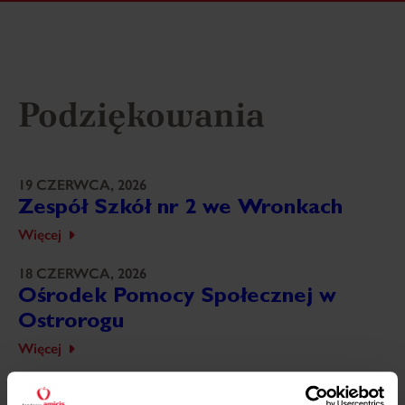
Podziękowania
19 CZERWCA, 2026
Zespół Szkół nr 2 we Wronkach
Więcej
18 CZERWCA, 2026
Ośrodek Pomocy Społecznej w
Ostrorogu
Więcej
18 CZERWCA, 2026