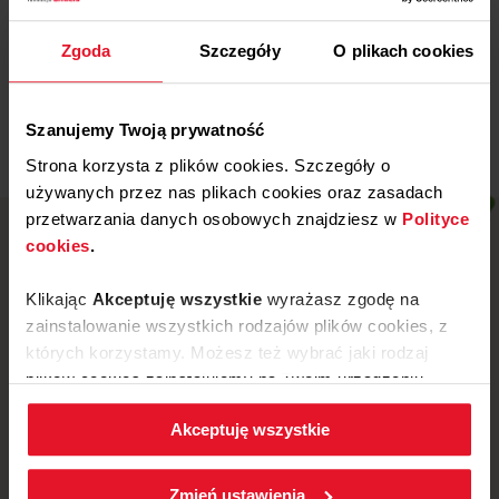
Wojewódzki Szpital
Specjalistyczny w Legnicy
Zgoda
Szczegóły
O plikach cookies
Więcej
Szanujemy Twoją prywatność
Strona korzysta z plików cookies. Szczegóły o
używanych przez nas plikach cookies oraz zasadach
przetwarzania danych osobowych znajdziesz w
Polityce
cookies
.
Klikając
Akceptuję wszystkie
wyrażasz zgodę na
zainstalowanie wszystkich rodzajów plików cookies, z
których korzystamy. Możesz też wybrać jaki rodzaj
plików cookies zainstalujemy na Twoim urządzeniu,
klikając
Zmień ustawienia.
Akceptuję wszystkie
W każdej chwili możesz zmienić wybrane przez Ciebie
ustawienia plików cookies wchodząc w zakładkę
ul. Mickiewicza 52, 64-510 Wronki
Zmień ustawienia