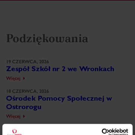
Podziękowania
19 CZERWCA, 2026
Zespół Szkół nr 2 we Wronkach
Więcej
18 CZERWCA, 2026
Ośrodek Pomocy Społecznej w
Ostrorogu
Więcej
18 CZERWCA, 2026