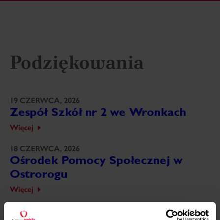
Podziękowania
19 CZERWCA, 2026
Zespół Szkół nr 2 we Wronkach
Więcej
18 CZERWCA, 2026
Ośrodek Pomocy Społecznej w
Ostrorogu
Więcej
18 CZERWCA, 2026