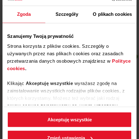
Wojewódzki Szpital
Specjalistyczny w Legnicy
Zgoda
Szczegóły
O plikach cookies
Więcej
Szanujemy Twoją prywatność
Strona korzysta z plików cookies. Szczegóły o
używanych przez nas plikach cookies oraz zasadach
przetwarzania danych osobowych znajdziesz w
Polityce
cookies
.
Klikając
Akceptuję wszystkie
wyrażasz zgodę na
zainstalowanie wszystkich rodzajów plików cookies, z
których korzystamy. Możesz też wybrać jaki rodzaj
plików cookies zainstalujemy na Twoim urządzeniu,
klikając
Zmień ustawienia.
Akceptuję wszystkie
W każdej chwili możesz zmienić wybrane przez Ciebie
ustawienia plików cookies wchodząc w zakładkę
ul. Mickiewicza 52, 64-510 Wronki
Zmień ustawienia