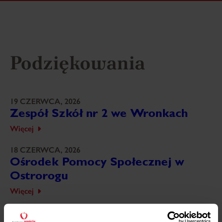
Podziękowania
19 CZERWCA, 2026
Zespół Szkół nr 2 we Wronkach
Więcej
18 CZERWCA, 2026
Ośrodek Pomocy Społecznej w
Ostrorogu
Więcej
18 CZERWCA, 2026