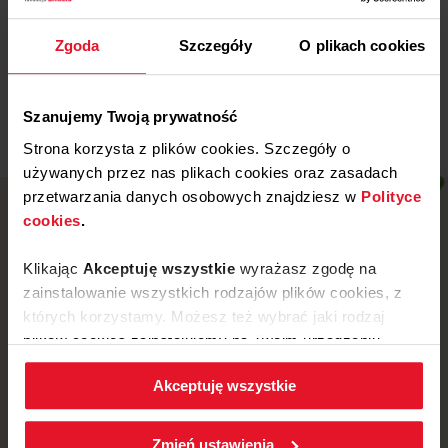
Wojewódzki Szpital
Specjalistyczny w Legnicy
Zgoda
Szczegóły
O plikach cookies
Więcej
Szanujemy Twoją prywatność
Strona korzysta z plików cookies. Szczegóły o
używanych przez nas plikach cookies oraz zasadach
przetwarzania danych osobowych znajdziesz w
Polityce
cookies
.
Klikając
Akceptuję wszystkie
wyrażasz zgodę na
zainstalowanie wszystkich rodzajów plików cookies, z
których korzystamy. Możesz też wybrać jaki rodzaj
plików cookies zainstalujemy na Twoim urządzeniu,
klikając
Zmień ustawienia.
Akceptuję wszystkie
W każdej chwili możesz zmienić wybrane przez Ciebie
ustawienia plików cookies wchodząc w zakładkę
ul. Mickiewicza 52, 64-510 Wronki
Zmień ustawienia