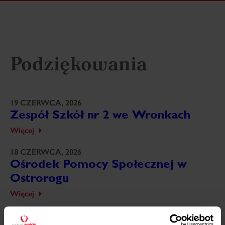
Podziękowania
19 CZERWCA, 2026
Zespół Szkół nr 2 we Wronkach
Więcej
18 CZERWCA, 2026
Ośrodek Pomocy Społecznej w
Ostrorogu
Więcej
18 CZERWCA, 2026