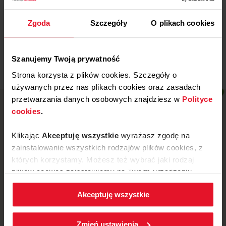
Wojewódzki Szpital
Specjalistyczny w Legnicy
Zgoda
Szczegóły
O plikach cookies
Więcej
Szanujemy Twoją prywatność
Strona korzysta z plików cookies. Szczegóły o
używanych przez nas plikach cookies oraz zasadach
przetwarzania danych osobowych znajdziesz w
Polityce
cookies
.
Klikając
Akceptuję wszystkie
wyrażasz zgodę na
zainstalowanie wszystkich rodzajów plików cookies, z
których korzystamy. Możesz też wybrać jaki rodzaj
plików cookies zainstalujemy na Twoim urządzeniu,
klikając
Zmień ustawienia.
Akceptuję wszystkie
W każdej chwili możesz zmienić wybrane przez Ciebie
ustawienia plików cookies wchodząc w zakładkę
ul. Mickiewicza 52, 64-510 Wronki
Zmień ustawienia