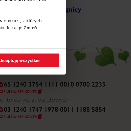
Wojewódzki Szpital
Specjalistyczny w Legnicy
ięcej
w cookies, z których
iu, klikając
Zmień
 w zakładkę
Polityka
kceptuję wszystkie
65 1240 3754 1111 0010 0700 2235
KOPIUJ NUMER KONTA
onto do wpłat walutowych:
03 1240 1747 1978 0011 1188 5854
KOPIUJ NUMER KONTA