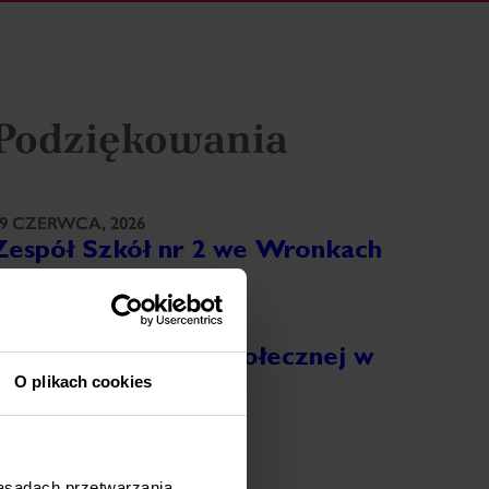
Podziękowania
9 CZERWCA, 2026
Zespół Szkół nr 2 we Wronkach
ięcej
8 CZERWCA, 2026
Ośrodek Pomocy Społecznej w
O plikach cookies
Ostrorogu
ięcej
8 CZERWCA, 2026
zasadach przetwarzania