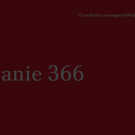
O nas
Komu pomagamy?
Wyd
anie 366