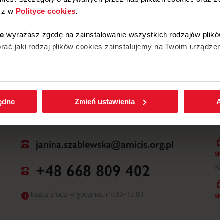
sz w
Polityce cookies
.
W
ie
wyrażasz zgodę na zainstalowanie wszystkich rodzajów plikó
ać jaki rodzaj plików cookies zainstalujemy na Twoim urządzen
enić wybrane przez Ciebie ustawienia plików cookies wchodząc
będne
Zmień ustawienia
A
janina.szablewska@amicis.org.pl
S
+48 668 809 402
K
każda środa w godzinach 9:00–13:00
S