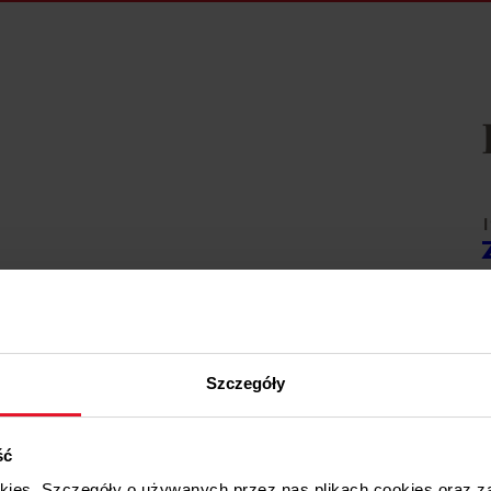
1
W
1
Szczegóły
W
ść
1
okies. Szczegóły o używanych przez nas plikach cookies oraz 