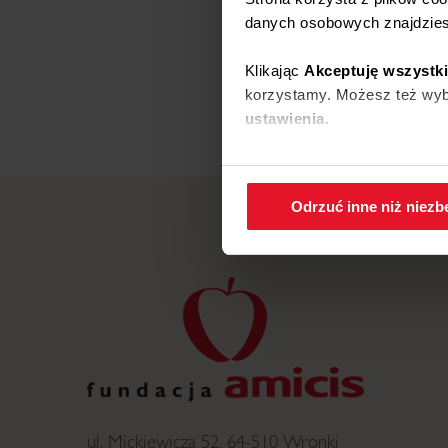
danych osobowych znajdzie
Klikając
Akceptuję wszystk
korzystamy. Możesz też wybr
ustawienia.
W każdej chwili możesz zmi
cookies
.
Odrzuć inne niż niez
ul. Mickiewicza 52, 64-510 Wronki