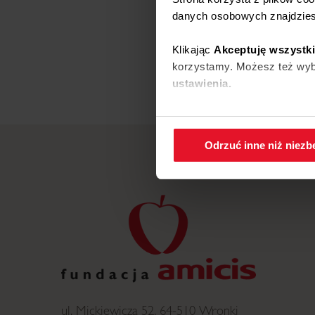
danych osobowych znajdzie
Klikając
Akceptuję wszystk
korzystamy. Możesz też wybr
ustawienia.
W każdej chwili możesz zmi
cookies
.
Odrzuć inne niż niez
ul. Mickiewicza 52, 64-510 Wronki