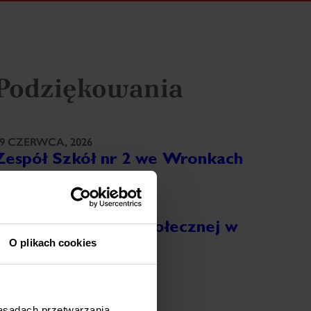
Podziękowania
9 CZERWCA, 2026
Zespół Szkół nr 2 we Wronkach
ięcej
8 CZERWCA, 2026
Ośrodek Pomocy Społecznej w
O plikach cookies
Ostrorogu
ięcej
8 CZERWCA, 2026
zasadach przetwarzania