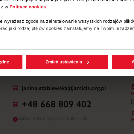
sz w
Polityce cookies
.
W
ie
wyrażasz zgodę na zainstalowanie wszystkich rodzajów plikó
ać jaki rodzaj plików cookies zainstalujemy na Twoim urządzen
enić wybrane przez Ciebie ustawienia plików cookies wchodząc
będne
Zmień ustawienia
A
janina.szablewska@amicis.org.pl
S
+48 668 809 402
K
każda środa w godzinach 9:00–13:00
S