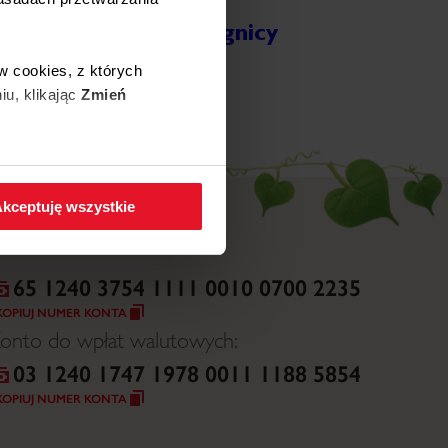
Wojewódzki Szpital
Specjalistyczny w Legnicy
ięcej
w cookies, z których
iu, klikając
Zmień
 w zakładkę
Polityka
kceptuję wszystkie
65 1240 3754 1111 0010 0700 2235
KOPIUJ NUMER KONTA
onto do wpłat walutowych:
03 1240 1747 1978 0011 1188 5854
KOPIUJ NUMER KONTA