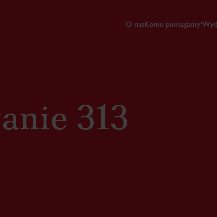
O nas
Komu pomagamy?
Wyd
anie 313