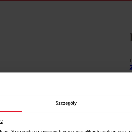
1
W
1
Szczegóły
W
ść
1
okies. Szczegóły o używanych przez nas plikach cookies oraz 