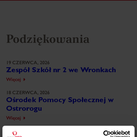
Podziękowania
19 CZERWCA, 2026
Zespół Szkół nr 2 we Wronkach
Więcej
18 CZERWCA, 2026
Ośrodek Pomocy Społecznej w
Ostrorogu
Więcej
18 CZERWCA, 2026