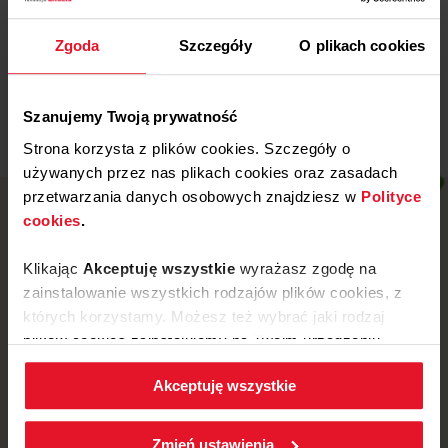
Wojewódzki Szpital
Specjalistyczny w Legnicy
Zgoda
Szczegóły
O plikach cookies
Więcej
Szanujemy Twoją prywatność
Strona korzysta z plików cookies. Szczegóły o
używanych przez nas plikach cookies oraz zasadach
przetwarzania danych osobowych znajdziesz w
Polityce
cookies
.
Klikając
Akceptuję wszystkie
wyrażasz zgodę na
zainstalowanie wszystkich rodzajów plików cookies, z
których korzystamy. Możesz też wybrać jaki rodzaj
plików cookies zainstalujemy na Twoim urządzeniu,
klikając
Zmień ustawienia.
Akceptuję wszystkie
W każdej chwili możesz zmienić wybrane przez Ciebie
ustawienia plików cookies wchodząc w zakładkę
ul. Mickiewicza 52, 64-510 Wronki
Zmień ustawienia