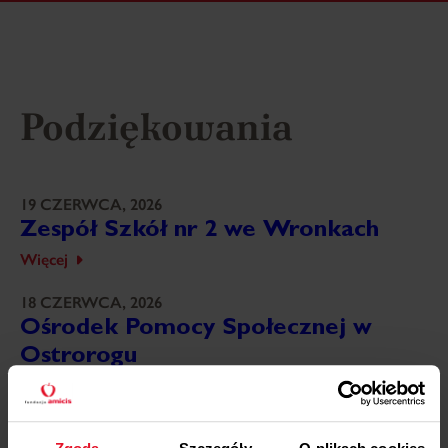
Podziękowania
19 CZERWCA, 2026
Zespół Szkół nr 2 we Wronkach
Więcej
18 CZERWCA, 2026
Ośrodek Pomocy Społecznej w
Ostrorogu
Więcej
18 CZERWCA, 2026