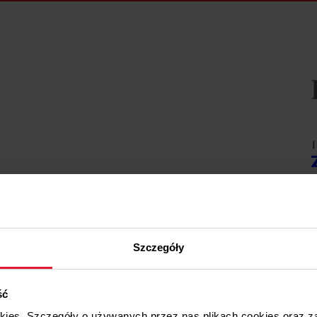
1
W
1
Szczegóły
W
ść
1
okies. Szczegóły o używanych przez nas plikach cookies oraz 