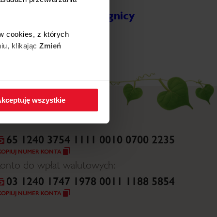
Wojewódzki Szpital
Specjalistyczny w Legnicy
ięcej
w cookies, z których
iu, klikając
Zmień
 w zakładkę
Polityka
kceptuję wszystkie
65 1240 3754 1111 0010 0700 2235
KOPIUJ NUMER KONTA
onto do wpłat walutowych:
03 1240 1747 1978 0011 1188 5854
KOPIUJ NUMER KONTA