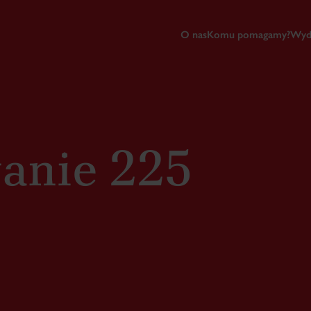
O nas
Komu pomagamy?
Wyd
anie 225