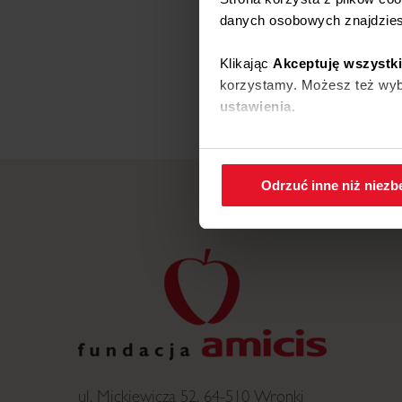
danych osobowych znajdzie
Klikając
Akceptuję wszystk
korzystamy. Możesz też wybr
ustawienia.
W każdej chwili możesz zmi
cookies
.
Odrzuć inne niż niez
ul. Mickiewicza 52, 64-510 Wronki