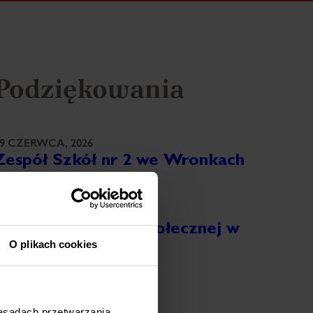
Podziękowania
9 CZERWCA, 2026
Zespół Szkół nr 2 we Wronkach
ięcej
8 CZERWCA, 2026
Ośrodek Pomocy Społecznej w
O plikach cookies
Ostrorogu
ięcej
8 CZERWCA, 2026
zasadach przetwarzania