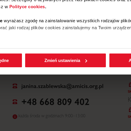
sz w
Polityce cookies
.
W
ie
wyrażasz zgodę na zainstalowanie wszystkich rodzajów plikó
ać jaki rodzaj plików cookies zainstalujemy na Twoim urządzen
enić wybrane przez Ciebie ustawienia plików cookies wchodząc
będne
Zmień ustawienia
A
janina.szablewska@amicis.org.pl
S
+48 668 809 402
K
każda środa w godzinach 9:00–13:00
S