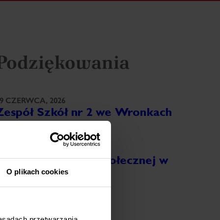
Podziękowania
9 CZERWCA, 2026
Zespół Szkół nr 2 we Wronkach
ięcej
8 CZERWCA, 2026
Ośrodek Pomocy Społecznej w
O plikach cookies
Ostrorogu
ięcej
8 CZERWCA, 2026
zasadach przetwarzania