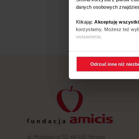
danych osobowych znajdzie
Klikając
Akceptuję wszystk
korzystamy. Możesz też wybr
ustawienia.
W każdej chwili możesz zmi
cookies
.
Odrzuć inne niż niez
ul. Mickiewicza 52, 64-510 Wronki