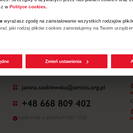
sz w
Polityce cookies
.
W
ie
wyrażasz zgodę na zainstalowanie wszystkich rodzajów plikó
ać jaki rodzaj plików cookies zainstalujemy na Twoim urządzen
enić wybrane przez Ciebie ustawienia plików cookies wchodząc
będne
Zmień ustawienia
A
janina.szablewska@amicis.org.pl
S
+48 668 809 402
K
każda środa w godzinach 9:00–13:00
S