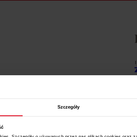
1
W
1
Szczegóły
W
ść
1
okies. Szczegóły o używanych przez nas plikach cookies oraz 