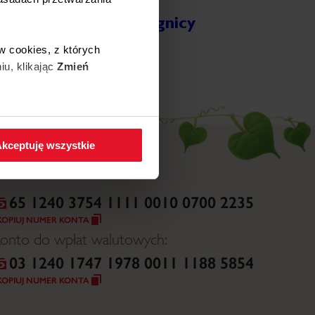
Wojewódzki Szpital
Specjalistyczny w Legnicy
ięcej
w cookies, z których
iu, klikając
Zmień
 w zakładkę
Polityka
kceptuję wszystkie
65 1240 3754 1111 0010 0700 2235
KOPIUJ NUMER KONTA
onto do wpłat walutowych:
03 1240 1747 1978 0011 1188 5854
KOPIUJ NUMER KONTA