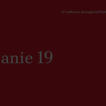
O nas
Komu pomagamy?
Wyd
anie 19