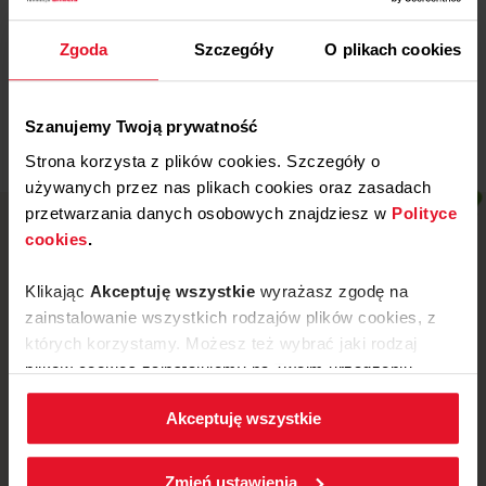
Wojewódzki Szpital
Specjalistyczny w Legnicy
Zgoda
Szczegóły
O plikach cookies
Więcej
Szanujemy Twoją prywatność
Strona korzysta z plików cookies. Szczegóły o
używanych przez nas plikach cookies oraz zasadach
przetwarzania danych osobowych znajdziesz w
Polityce
cookies
.
Klikając
Akceptuję wszystkie
wyrażasz zgodę na
zainstalowanie wszystkich rodzajów plików cookies, z
których korzystamy. Możesz też wybrać jaki rodzaj
plików cookies zainstalujemy na Twoim urządzeniu,
klikając
Zmień ustawienia.
Akceptuję wszystkie
W każdej chwili możesz zmienić wybrane przez Ciebie
ustawienia plików cookies wchodząc w zakładkę
ul. Mickiewicza 52, 64-510 Wronki
Zmień ustawienia