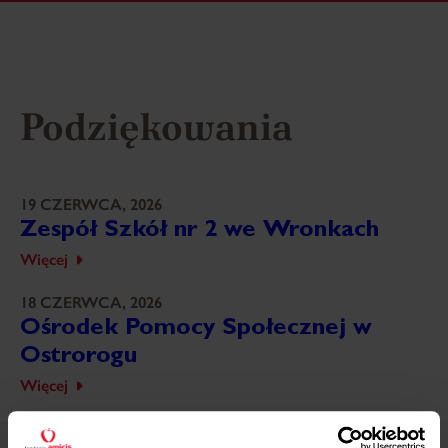
Podziękowania
19 CZERWCA, 2026
Zespół Szkół nr 2 we Wronkach
Więcej
18 CZERWCA, 2026
Ośrodek Pomocy Społecznej w
Ostrorogu
Więcej
18 CZERWCA, 2026