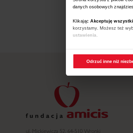
danych osobowych znajdzie
Klikając
Akceptuję wszystk
korzystamy. Możesz też wybr
ustawienia.
W każdej chwili możesz zmi
cookies
.
Odrzuć inne niż niez
ul. Mickiewicza 52, 64-510 Wronki