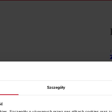
1
W
1
Szczegóły
W
ść
1
okies. Szczegóły o używanych przez nas plikach cookies oraz 