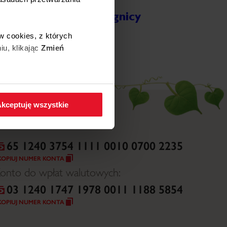
Wojewódzki Szpital
Specjalistyczny w Legnicy
ięcej
w cookies, z których
iu, klikając
Zmień
 w zakładkę
Polityka
kceptuję wszystkie
65 1240 3754 1111 0010 0700 2235
KOPIUJ NUMER KONTA
onto do wpłat walutowych:
03 1240 1747 1978 0011 1188 5854
KOPIUJ NUMER KONTA