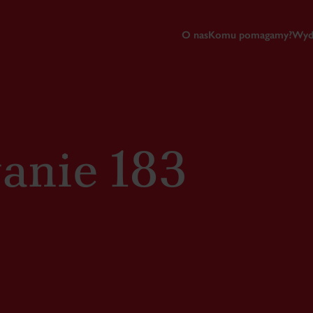
O nas
Komu pomagamy?
Wyd
anie 183