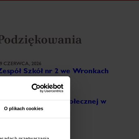
Podziękowania
9 CZERWCA, 2026
Zespół Szkół nr 2 we Wronkach
ięcej
8 CZERWCA, 2026
Ośrodek Pomocy Społecznej w
O plikach cookies
Ostrorogu
ięcej
8 CZERWCA, 2026
zasadach przetwarzania