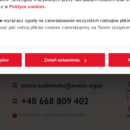
sz w
Polityce cookies
.
W
ie
wyrażasz zgodę na zainstalowanie wszystkich rodzajów plikó
ać jaki rodzaj plików cookies zainstalujemy na Twoim urządzen
enić wybrane przez Ciebie ustawienia plików cookies wchodząc
będne
Zmień ustawienia
A
janina.szablewska@amicis.org.pl
S
+48 668 809 402
K
każda środa w godzinach 9:00–13:00
S