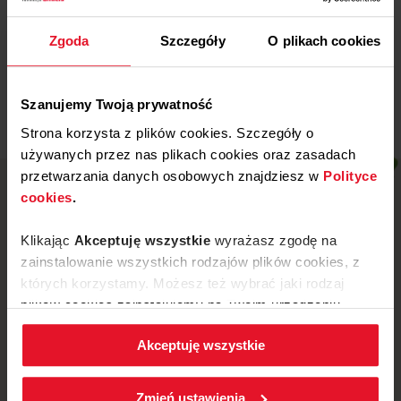
Wojewódzki Szpital
Specjalistyczny w Legnicy
Zgoda
Szczegóły
O plikach cookies
Więcej
Szanujemy Twoją prywatność
Strona korzysta z plików cookies. Szczegóły o
używanych przez nas plikach cookies oraz zasadach
przetwarzania danych osobowych znajdziesz w
Polityce
cookies
.
Klikając
Akceptuję wszystkie
wyrażasz zgodę na
zainstalowanie wszystkich rodzajów plików cookies, z
których korzystamy. Możesz też wybrać jaki rodzaj
plików cookies zainstalujemy na Twoim urządzeniu,
klikając
Zmień ustawienia.
Akceptuję wszystkie
W każdej chwili możesz zmienić wybrane przez Ciebie
ustawienia plików cookies wchodząc w zakładkę
ul. Mickiewicza 52, 64-510 Wronki
Zmień ustawienia