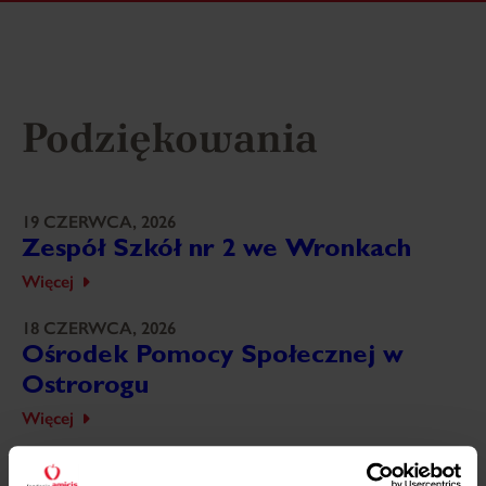
Podziękowania
19 CZERWCA, 2026
Zespół Szkół nr 2 we Wronkach
Więcej
18 CZERWCA, 2026
Ośrodek Pomocy Społecznej w
Ostrorogu
Więcej
18 CZERWCA, 2026