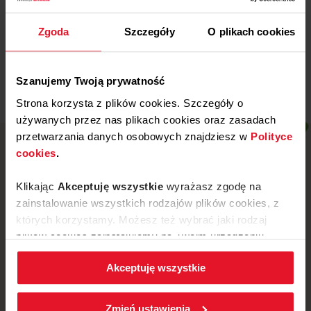
Wojewódzki Szpital
Specjalistyczny w Legnicy
Zgoda
Szczegóły
O plikach cookies
Więcej
Szanujemy Twoją prywatność
Strona korzysta z plików cookies. Szczegóły o
używanych przez nas plikach cookies oraz zasadach
przetwarzania danych osobowych znajdziesz w
Polityce
cookies
.
Klikając
Akceptuję wszystkie
wyrażasz zgodę na
zainstalowanie wszystkich rodzajów plików cookies, z
których korzystamy. Możesz też wybrać jaki rodzaj
plików cookies zainstalujemy na Twoim urządzeniu,
klikając
Zmień ustawienia.
Akceptuję wszystkie
W każdej chwili możesz zmienić wybrane przez Ciebie
ustawienia plików cookies wchodząc w zakładkę
ul. Mickiewicza 52, 64-510 Wronki
Zmień ustawienia