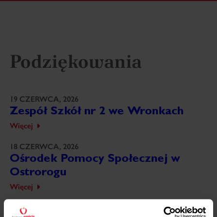
Podziękowania
19 CZERWCA, 2026
Zespół Szkół nr 2 we Wronkach
Więcej
18 CZERWCA, 2026
Ośrodek Pomocy Społecznej w
Ostrorogu
Więcej
18 CZERWCA, 2026