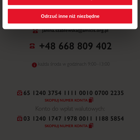
Polityka cookies
.
NR WPISU DO ORGANIZACJI POŻYTKU
Odrzuć inne niż niezbędne
PUBLICZNEGO
0000228508
janina.szablewska@amicis.org.pl
+48 668 809 402
każda środa w godzinach 9:00–13:00
65 1240 3754 1111 0010 0700 2235
SKOPIUJ NUMER KONTA
Konto do wpłat walutowych:
03 1240 1747 1978 0011 1188 5854
SKOPIUJ NUMER KONTA