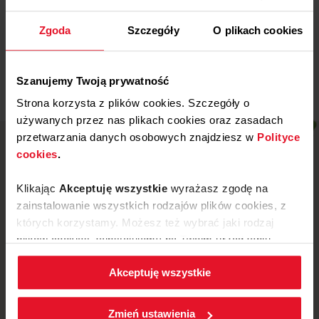
1 STYCZNIA, 2022
Darowizny 2022
Zgoda
Szczegóły
O plikach cookies
Więcej
Szanujemy Twoją prywatność
Strona korzysta z plików cookies. Szczegóły o
używanych przez nas plikach cookies oraz zasadach
przetwarzania danych osobowych znajdziesz w
Polityce
cookies
.
Klikając
Akceptuję wszystkie
wyrażasz zgodę na
zainstalowanie wszystkich rodzajów plików cookies, z
których korzystamy. Możesz też wybrać jaki rodzaj
plików cookies zainstalujemy na Twoim urządzeniu,
klikając
Zmień ustawienia.
Akceptuję wszystkie
W każdej chwili możesz zmienić wybrane przez Ciebie
ustawienia plików cookies wchodząc w zakładkę
ul. Mickiewicza 52, 64-510 Wronki
Zmień ustawienia