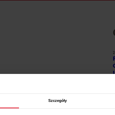
2
W
2
Szczegóły