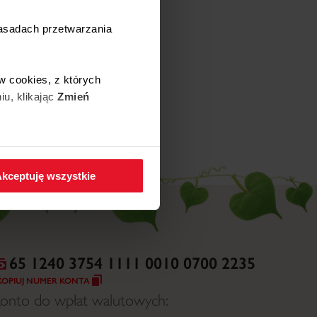
ięcej
zasadach przetwarzania
9 WRZEŚNIA, 2025
Gdańska Fundacja
w cookies, z których
Dobroczynności
iu, klikając
Zmień
ięcej
 w zakładkę
Polityka
kceptuję wszystkie
65 1240 3754 1111 0010 0700 2235
KOPIUJ NUMER KONTA
onto do wpłat walutowych: