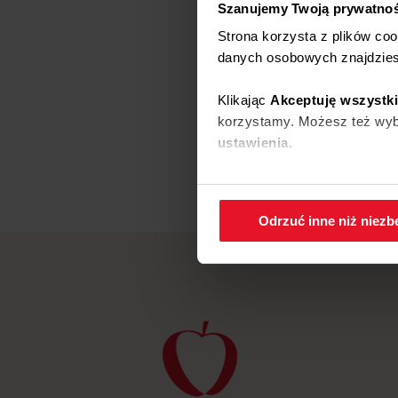
Szanujemy Twoją prywatno
Strona korzysta z plików co
danych osobowych znajdzie
Klikając
Akceptuję wszystk
korzystamy. Możesz też wybr
ustawienia.
W każdej chwili możesz zmi
cookies
.
Odrzuć inne niż niez