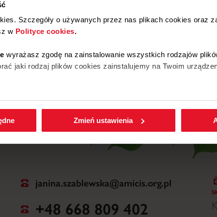
ść
W
okies. Szczegóły o używanych przez nas plikach cookies oraz 
2
sz w
Polityce cookies
.
ie
wyrażasz zgodę na zainstalowanie wszystkich rodzajów plikó
ać jaki rodzaj plików cookies zainstalujemy na Twoim urządzen
W
enić wybrane przez Ciebie ustawienia plików cookies wchodząc
będne
Zmień ustawienia
A
janina.szablewska@amicis.org.pl
S
+48 668 809 402
K