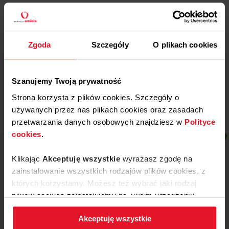
Więcej
29 WRZEŚNIA, 2025
Zgoda
Szczegóły
O plikach cookies
Gdańska Fundacja
Dobroczynności
Więcej
Szanujemy Twoją prywatność
Strona korzysta z plików cookies. Szczegóły o
używanych przez nas plikach cookies oraz zasadach
przetwarzania danych osobowych znajdziesz w
Polityce
cookies
.
Klikając
Akceptuję wszystkie
wyrażasz zgodę na
zainstalowanie wszystkich rodzajów plików cookies, z
których korzystamy. Możesz też wybrać jaki rodzaj
plików cookies zainstalujemy na Twoim urządzeniu,
klikając
Zmień ustawienia.
Akceptuję wszystkie