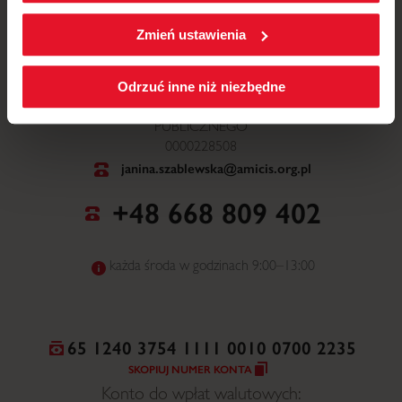
W każdej chwili możesz zmienić wybrane przez Ciebie
ustawienia plików cookies wchodząc w zakładkę
Zmień ustawienia
Polityka cookies
.
ul. Mickiewicza 52, 64-510 Wronki
Odrzuć inne niż niezbędne
NR WPISU DO ORGANIZACJI POŻYTKU
PUBLICZNEGO
0000228508
janina.szablewska@amicis.org.pl
+48 668 809 402
każda środa w godzinach 9:00–13:00
65 1240 3754 1111 0010 0700 2235
SKOPIUJ NUMER KONTA
Konto do wpłat walutowych: