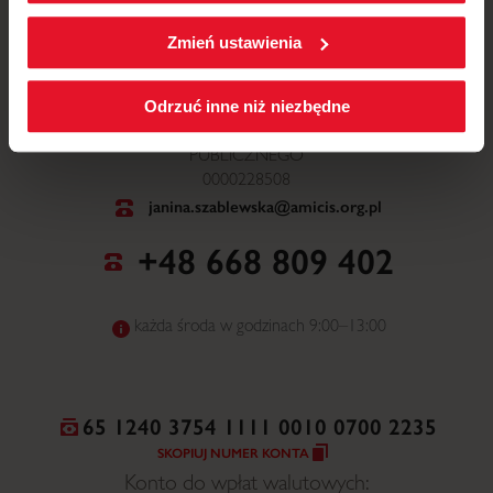
W każdej chwili możesz zmienić wybrane przez Ciebie
ustawienia plików cookies wchodząc w zakładkę
Zmień ustawienia
Polityka cookies
.
ul. Mickiewicza 52, 64-510 Wronki
Odrzuć inne niż niezbędne
NR WPISU DO ORGANIZACJI POŻYTKU
PUBLICZNEGO
0000228508
janina.szablewska@amicis.org.pl
+48 668 809 402
każda środa w godzinach 9:00–13:00
65 1240 3754 1111 0010 0700 2235
SKOPIUJ NUMER KONTA
Konto do wpłat walutowych: