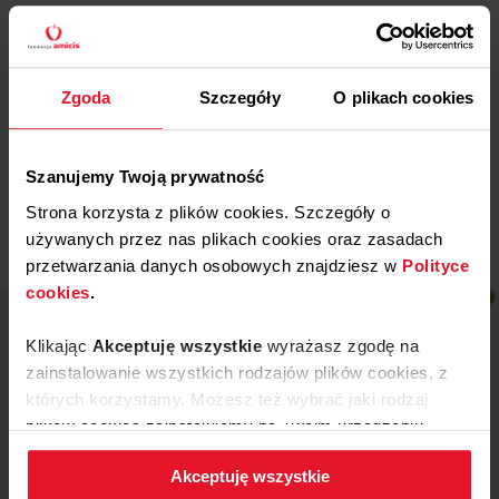
Więcej
29 WRZEŚNIA, 2025
Zgoda
Szczegóły
O plikach cookies
Gdańska Fundacja
Dobroczynności
Więcej
Szanujemy Twoją prywatność
Strona korzysta z plików cookies. Szczegóły o
używanych przez nas plikach cookies oraz zasadach
przetwarzania danych osobowych znajdziesz w
Polityce
cookies
.
Klikając
Akceptuję wszystkie
wyrażasz zgodę na
zainstalowanie wszystkich rodzajów plików cookies, z
których korzystamy. Możesz też wybrać jaki rodzaj
plików cookies zainstalujemy na Twoim urządzeniu,
klikając
Zmień ustawienia.
Akceptuję wszystkie