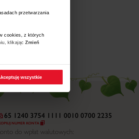
ięcej
zasadach przetwarzania
9 WRZEŚNIA, 2025
Gdańska Fundacja
w cookies, z których
Dobroczynności
iu, klikając
Zmień
ięcej
 w zakładkę
Polityka
kceptuję wszystkie
65 1240 3754 1111 0010 0700 2235
KOPIUJ NUMER KONTA
onto do wpłat walutowych: