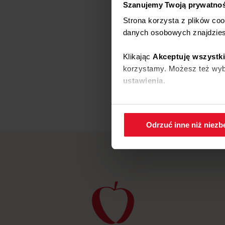
Szanujemy Twoją prywatno
Strona korzysta z plików co
danych osobowych znajdzie
Klikając
Akceptuję wszystk
korzystamy. Możesz też wybr
ustawienia.
W każdej chwili możesz zmi
cookies
.
Odrzuć inne niż niez