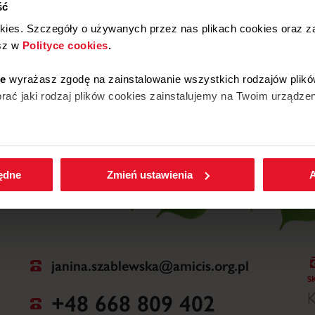
ść
W
okies. Szczegóły o używanych przez nas plikach cookies oraz 
2
sz w
Polityce cookies
.
ie
wyrażasz zgodę na zainstalowanie wszystkich rodzajów plikó
ać jaki rodzaj plików cookies zainstalujemy na Twoim urządzen
W
enić wybrane przez Ciebie ustawienia plików cookies wchodząc
będne
Zmień ustawienia
A
janina.szablewska@amicis.org.pl
S
+48 668 809 402
K