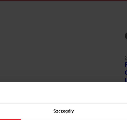
2
W
2
Szczegóły