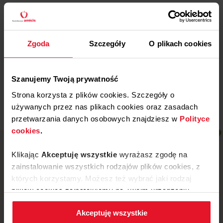
Więcej
29 WRZEŚNIA, 2025
Zgoda
Szczegóły
O plikach cookies
Gdańska Fundacja
Dobroczynności
Więcej
Szanujemy Twoją prywatność
Strona korzysta z plików cookies. Szczegóły o
używanych przez nas plikach cookies oraz zasadach
przetwarzania danych osobowych znajdziesz w
Polityce
cookies
.
Klikając
Akceptuję wszystkie
wyrażasz zgodę na
zainstalowanie wszystkich rodzajów plików cookies, z
których korzystamy. Możesz też wybrać jaki rodzaj
plików cookies zainstalujemy na Twoim urządzeniu,
klikając
Zmień ustawienia.
Akceptuję wszystkie