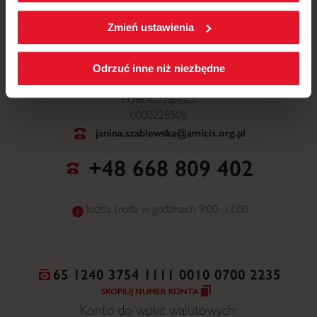
W każdej chwili możesz zmienić wybrane przez Ciebie
ustawienia plików cookies wchodząc w zakładkę
Zmień ustawienia
Polityka cookies
.
ul. Mickiewicza 52, 64-510 Wronki
Odrzuć inne niż niezbędne
NR WPISU DO ORGANIZACJI POŻYTKU
PUBLICZNEGO
0000228508
janina.szablewska@amicis.org.pl
+48 668 809 402
każda środa w godzinach 9:00–13:00
65 1240 3754 1111 0010 0700 2235
SKOPIUJ NUMER KONTA
Konto do wpłat walutowych: