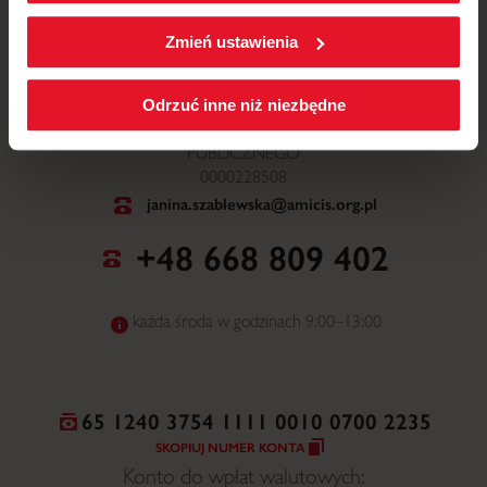
W każdej chwili możesz zmienić wybrane przez Ciebie
ustawienia plików cookies wchodząc w zakładkę
Zmień ustawienia
Polityka cookies
.
ul. Mickiewicza 52, 64-510 Wronki
Odrzuć inne niż niezbędne
NR WPISU DO ORGANIZACJI POŻYTKU
PUBLICZNEGO
0000228508
janina.szablewska@amicis.org.pl
+48 668 809 402
każda środa w godzinach 9:00–13:00
65 1240 3754 1111 0010 0700 2235
SKOPIUJ NUMER KONTA
Konto do wpłat walutowych: