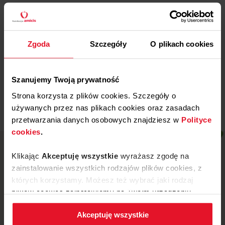
Więcej
29 WRZEŚNIA, 2025
Zgoda
Szczegóły
O plikach cookies
Gdańska Fundacja
Dobroczynności
Więcej
Szanujemy Twoją prywatność
Strona korzysta z plików cookies. Szczegóły o
używanych przez nas plikach cookies oraz zasadach
przetwarzania danych osobowych znajdziesz w
Polityce
cookies
.
Klikając
Akceptuję wszystkie
wyrażasz zgodę na
zainstalowanie wszystkich rodzajów plików cookies, z
których korzystamy. Możesz też wybrać jaki rodzaj
plików cookies zainstalujemy na Twoim urządzeniu,
klikając
Zmień ustawienia.
Akceptuję wszystkie