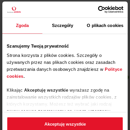
Więcej
29 WRZEŚNIA, 2025
Zgoda
Szczegóły
O plikach cookies
Gdańska Fundacja
Dobroczynności
Więcej
Szanujemy Twoją prywatność
Strona korzysta z plików cookies. Szczegóły o
używanych przez nas plikach cookies oraz zasadach
przetwarzania danych osobowych znajdziesz w
Polityce
cookies
.
Klikając
Akceptuję wszystkie
wyrażasz zgodę na
zainstalowanie wszystkich rodzajów plików cookies, z
których korzystamy. Możesz też wybrać jaki rodzaj
plików cookies zainstalujemy na Twoim urządzeniu,
klikając
Zmień ustawienia.
Akceptuję wszystkie