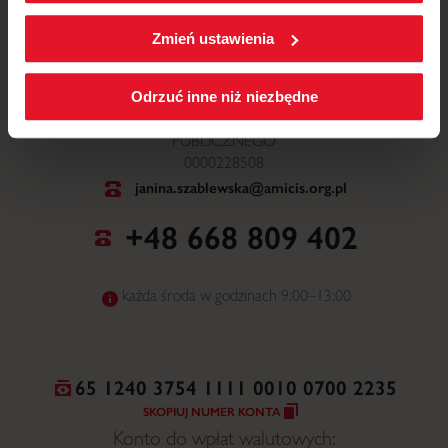
W każdej chwili możesz zmienić wybrane przez Ciebie
ustawienia plików cookies wchodząc w zakładkę
Zmień ustawienia
Polityka cookies
.
ul. Mickiewicza 52, 64-510 Wronki
Odrzuć inne niż niezbędne
NR WPISU DO ORGANIZACJI POŻYTKU
PUBLICZNEGO
0000228508
janina.szablewska@amicis.org.pl
+48 668 809 402
każda środa w godzinach 9:00–13:00
65 1240 3754 1111 0010 0700 2235
SKOPIUJ NUMER KONTA
Konto do wpłat walutowych: