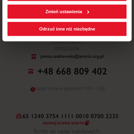
W każdej chwili możesz zmienić wybrane przez Ciebie
ustawienia plików cookies wchodząc w zakładkę
Zmień ustawienia
Polityka cookies
.
ul. Mickiewicza 52, 64-510 Wronki
Odrzuć inne niż niezbędne
NR WPISU DO ORGANIZACJI POŻYTKU
PUBLICZNEGO
0000228508
janina.szablewska@amicis.org.pl
+48 668 809 402
każda środa w godzinach 9:00–13:00
65 1240 3754 1111 0010 0700 2235
SKOPIUJ NUMER KONTA
Konto do wpłat walutowych: