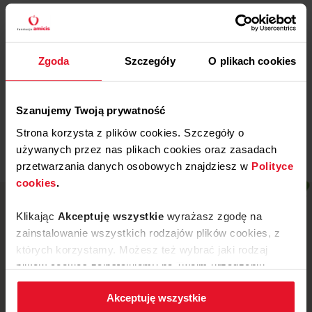
Więcej
29 WRZEŚNIA, 2025
Zgoda
Szczegóły
O plikach cookies
Gdańska Fundacja
Dobroczynności
Więcej
Szanujemy Twoją prywatność
Strona korzysta z plików cookies. Szczegóły o
używanych przez nas plikach cookies oraz zasadach
przetwarzania danych osobowych znajdziesz w
Polityce
cookies
.
Klikając
Akceptuję wszystkie
wyrażasz zgodę na
zainstalowanie wszystkich rodzajów plików cookies, z
których korzystamy. Możesz też wybrać jaki rodzaj
plików cookies zainstalujemy na Twoim urządzeniu,
klikając
Zmień ustawienia.
Akceptuję wszystkie