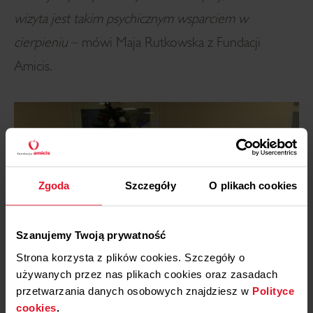
wizyta jest takim psychicznym wsparciem w
cierpieniu
– mówi Maja Rutkowska z Fundacji
Amicis.
Zgoda
Szczegóły
O plikach cookies
Szanujemy Twoją prywatność
Strona korzysta z plików cookies. Szczegóły o
używanych przez nas plikach cookies oraz zasadach
Akcja wzrusza nie tylko osoby obdarowane. Jest
przetwarzania danych osobowych znajdziesz w
Polityce
cennym życiowo doświadczeniem również dla
cookies
.