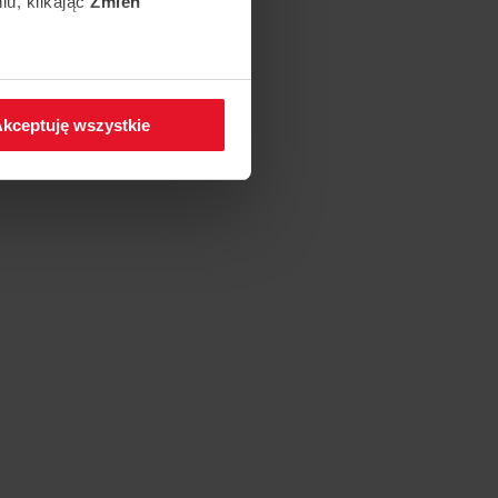
iu, klikając
Zmień
 w zakładkę
Polityka
kceptuję wszystkie