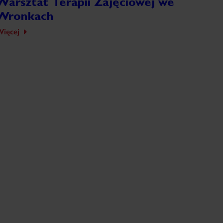
Warsztat Terapii Zajęciowej we
Wronkach
ięcej