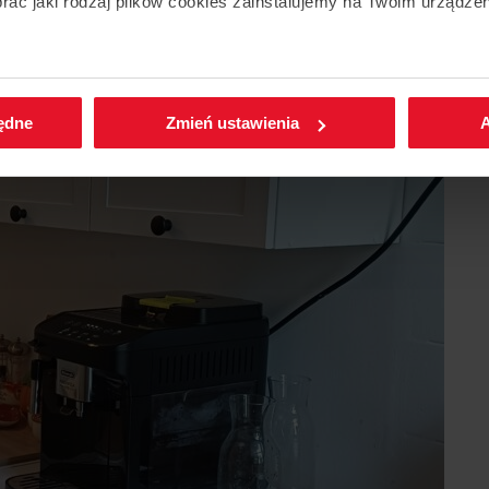
ać jaki rodzaj plików cookies zainstalujemy na Twoim urządzen
enić wybrane przez Ciebie ustawienia plików cookies wchodząc
będne
Zmień ustawienia
A