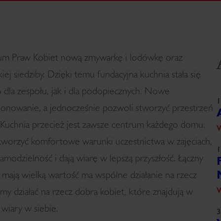
rum Praw Kobiet nową zmywarkę i lodówkę oraz
j siedziby. Dzięki temu fundacyjna kuchnia stała się
dla zespołu, jak i dla podopiecznych. Nowe
1
jonowanie, a jednocześnie pozwoli stworzyć przestrzeń
. Kuchnia przecież jest zawsze centrum każdego domu.
W
tworzyć komfortowe warunki uczestnictwa w zajęciach,
1
samodzielność i dają wiarę w lepszą przyszłość. Łączny
 mają wielką wartość ma wspólne działanie na rzecz
W
y działać na rzecz dobra kobiet, które znajdują w
 wiary w siebie.
3