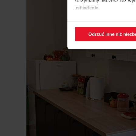
korzystamy. Możesz też wybr
ustawienia.
W każdej chwili możesz zmi
cookies
.
Odrzuć inne niż niez