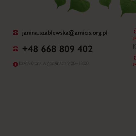
janina.szablewska@amicis.org.pl
S
+48 668 809 402
K
każda środa w godzinach 9:00–13:00
S