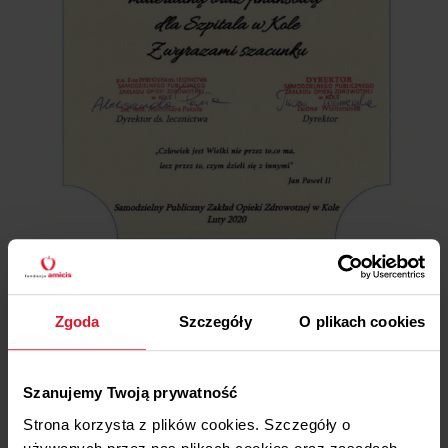
Aktualności
Zgoda
Szczegóły
O plikach cookies
Szanujemy Twoją prywatność
15 KWIETNIA, 2026
Amicis wspiera Bieg na Tak!
Strona korzysta z plików cookies. Szczegóły o