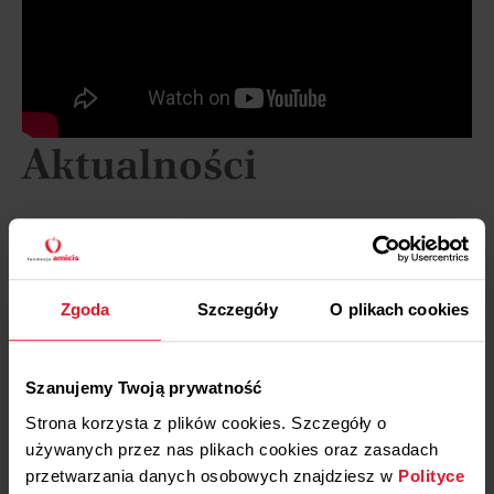
Aktualności
15 KWIETNIA, 2026
Amicis wspiera Bieg na Tak!
Więcej
Zgoda
Szczegóły
O plikach cookies
15 STYCZNIA, 2026
Fundacja Razem Noclegownia
Szanujemy Twoją prywatność
Nasz Dom
Strona korzysta z plików cookies. Szczegóły o
Więcej
używanych przez nas plikach cookies oraz zasadach
przetwarzania danych osobowych znajdziesz w
Polityce