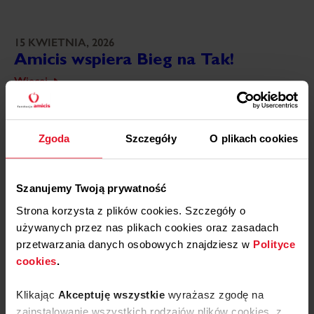
15 KWIETNIA, 2026
Amicis wspiera Bieg na Tak!
Więcej
15 STYCZNIA, 2026
Fundacja Razem Noclegownia
Zgoda
Szczegóły
O plikach cookies
Nasz Dom
Więcej
Szanujemy Twoją prywatność
30 GRUDNIA, 2025
Strona korzysta z plików cookies. Szczegóły o
Warsztat Terapii Zajęciowej we
używanych przez nas plikach cookies oraz zasadach
Wronkach
przetwarzania danych osobowych znajdziesz w
Polityce
Więcej
cookies
.
Klikając
Akceptuję wszystkie
wyrażasz zgodę na
zainstalowanie wszystkich rodzajów plików cookies, z