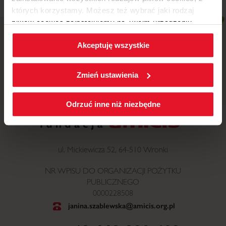
których korzystamy. Możesz też wybrać jaki rodzaj
plików cookies zainstalujemy na Twoim urządzeniu,
klikając
Zmień ustawienia.
Akceptuję wszystkie
W każdej chwili możesz zmienić wybrane przez Ciebie
ustawienia plików cookies wchodząc w zakładkę
Zmień ustawienia
Polityka cookies
.
Odrzuć inne niż niezbędne
ul. Mickiewicza 52, 64-510 Wronki
NR WPISU DO ORGANIZACJI POŻYTKU
PUBLICZNEGO
0000228508
janina.szablewska@amicis.org.pl